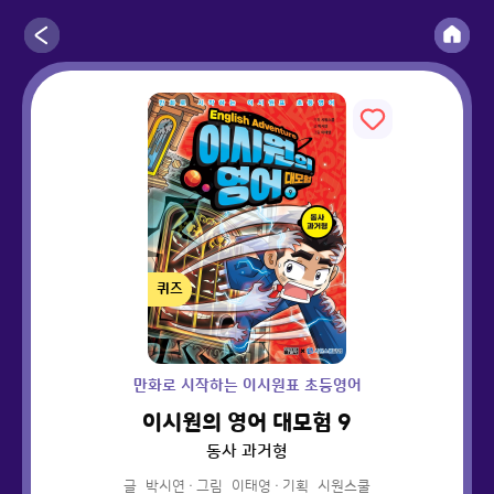
퀴즈
만화로 시작하는 이시원표 초등영어
이시원의 영어 대모험 9
동사 과거형
글
박시연
·
그림
이태영
·
기획
시원스쿨