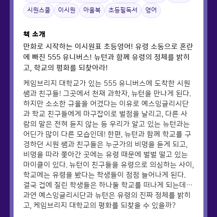
시원스쿨
이시원
아울북
초등필독서
영어
책 소개
만화로 시작하는 이시원표 초등영어! 유령 소동으로 혼란
에 빠진 555 유니버스! 뉴턴과 함께 유령의 정체를 밝히
고, 학교의 평화를 되찾아라!
케임브리지 대학교가 있는 555 유니버스에 도착한 시원
쌤과 친구들! 그곳에서 천재 과학자, 뉴턴을 만나게 된다.
하지만 소소한 규율을 어겼다는 이유로 예스잉글리시단
과 학교 친구들에게 마구잡이로 벌점을 날리고, 다른 사
람의 말은 전혀 듣지 않는 등 우리가 알고 있는 뉴턴과는
어딘가 많이 다른 모습인데! 한편, 뉴턴과 함께 학교를 구
경하던 시원 쌤과 친구들은 누군가의 비명을 듣게 되고,
비명을 따라 쫓아간 곳에는 유령 때문에 벌벌 떨고 있는
마이클이 있다. 뉴턴이 친구들을 유령으로 의심하는 사이,
학교에는 유령을 봤다는 학생들이 점점 늘어나게 된다.
결국 겁에 질린 학생들은 하나둘 학교를 떠나게 되는데…
과연 예스잉글리시단과 뉴턴은 유령의 진짜 정체를 밝히
고, 케임브리지 대학교의 평화를 되찾을 수 있을까?