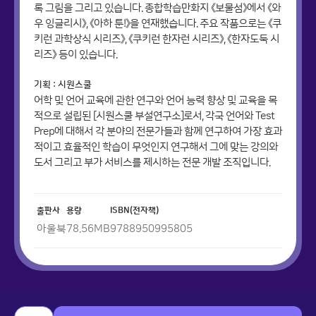
록 그림을 그리고 있습니다. 종합학습만화지 《보물섬》에서 《와
우 잉글리시》, 《아하 툰!》을 연재했습니다. 주요 작품으로는 《쿠
키런 과학상식 시리즈》, 《쿠키런 한자런 시리즈》, 《한자도둑 시
리즈》 등이 있습니다.
기획 : 시원스쿨
어학 및 언어 교육에 관한 연구와 언어 능력 향상 및 교육을 목
적으로 설립된 [시원스쿨 부설연구소]로서, 각국 언어와 Test
Prep에 대해서 각 분야의 전문가들과 함께 연구하여 가장 효과
적이고 효율적인 학습이 무엇인지 연구해서 그에 맞는 강의와
도서 그리고 부가 서비스를 제시하는 전문 개발 조직입니다.
출판사
용량
ISBN(전자책)
아울북
78.56
MB
9788950995805