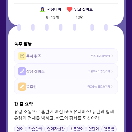
권장나이
읽고 싶어요
8~13세
10
명
독후 활동
독서 퀴즈
퀴즈 풀고 XP 받기
상상 캔버스
그림으로 느낌 남기기
똑후감
마음을 한 줄로 남기기
한 줄 요약
유령 소동으로 혼란에 빠진 555 유니버스! 뉴턴과 함께
유령의 정체를 밝히고, 학교의 평화를 되찾아라!
언어
학습만화
영어자신감
초등영어
영단어
영문법