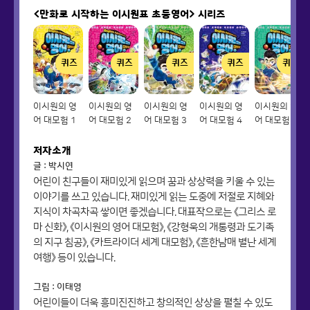
<만화로 시작하는 이시원표 초등영어>
시리즈
퀴즈
퀴즈
퀴즈
퀴즈
퀴즈
이시원의 영
이시원의 영
이시원의 영
이시원의 영
이시원의 영
어 대모험 1
어 대모험 2
어 대모험 3
어 대모험 4
어 대모험 5
저자소개
글 : 박시연
어린이 친구들이 재미있게 읽으며 꿈과 상상력을 키울 수 있는
이야기를 쓰고 있습니다. 재미있게 읽는 도중에 저절로 지혜와
지식이 차곡차곡 쌓이면 좋겠습니다. 대표작으로는 《그리스 로
마 신화》, 《이시원의 영어 대모험》, 《강형욱의 개통령과 도기족
의 지구 침공》, 《카트라이더 세계 대모험》, 《흔한남매 별난 세계
여행》 등이 있습니다.
그림 : 이태영
어린이들이 더욱 흥미진진하고 창의적인 상상을 펼칠 수 있도