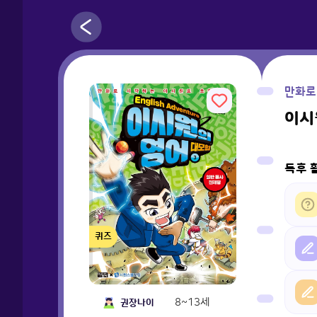
만화로
이시
독후 
퀴즈
8~13세
권장나이