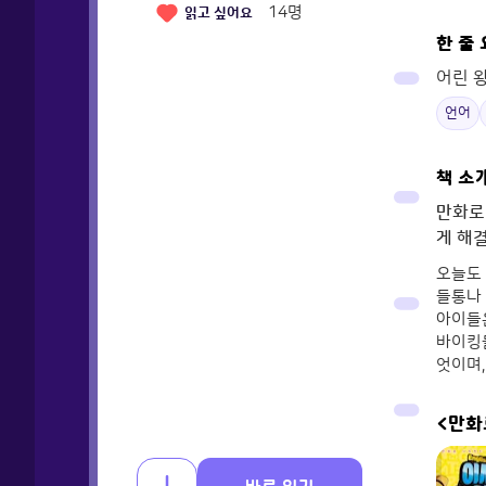
14
명
읽고 싶어요
한 줄
어린 
언어
책 소
만화로
게 해
오늘도 
들통나 
아이들은
바이킹들
엇이며,
<만화