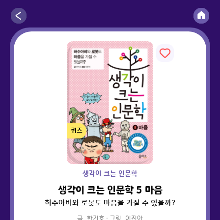
퀴즈
생각이 크는 인문학
생각이 크는 인문학 5 마음
허수아비와 로봇도 마음을 가질 수 있을까?
글
한기호
·
그림
이진아