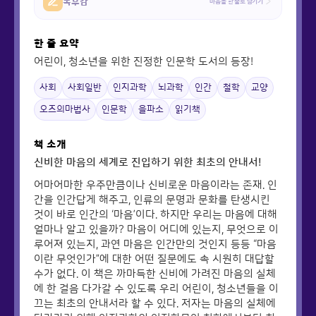
똑후감
마음을 한 줄로 남기기
한 줄 요약
어린이, 청소년을 위한 진정한 인문학 도서의 등장!
사회
사회일반
인지과학
뇌과학
인간
철학
교양
오즈의마법사
인문학
을파소
읽기책
책 소개
신비한 마음의 세계로 진입하기 위한 최초의 안내서!
어마어마한 우주만큼이나 신비로운 마음이라는 존재. 인
간을 인간답게 해주고, 인류의 문명과 문화를 탄생시킨
것이 바로 인간의 ‘마음’이다. 하지만 우리는 마음에 대해
얼마나 알고 있을까? 마음이 어디에 있는지, 무엇으로 이
루어져 있는지, 과연 마음은 인간만의 것인지 등등 “마음
이란 무엇인가”에 대한 어떤 질문에도 속 시원히 대답할
수가 없다. 이 책은 까마득한 신비에 가려진 마음의 실체
에 한 걸음 다가갈 수 있도록 우리 어린이, 청소년들을 이
끄는 최초의 안내서라 할 수 있다. 저자는 마음의 실체에