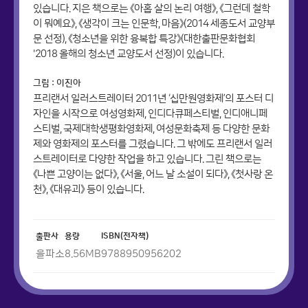
있습니다. 지은 책으로는 《아홉 살의 논리 여행》, 《그런데 철학
이 뭐예요》, 《생각이 크는 인문학, 마음》(2014 세종도서 교양부
문 선정), 《청소년을 위한 융복합 특강》(대한출판문화협회
'2018 올해의 청소년 교양도서 선정)이 있습니다.
그림 : 이진아
프리랜서 일러스트레이터 2011년 ‘십만원영화제’의 포스터 디
자인을 시작으로 여성영화제, 인디다큐페스티벌, 인디애니페
스티벌, 국제대학생평화영화제, 여성문화축제 등 다양한 문화
제와 영화제의 포스터를 그렸습니다. 그 밖에도 프리랜서 일러
스트레이터로 다양한 작업을 하고 있습니다. 그린 책으로는
《나쁜 고양이는 없다》, 《서울, 어느 날 소설이 되다》, 《첫사랑 온
천》, 《대유괴》 등이 있습니다.
출판사
용량
ISBN(전자책)
을파소
8.56
MB
9788950956202