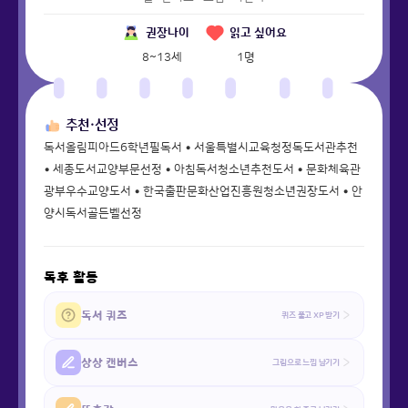
권장나이
읽고 싶어요
8~13세
1
명
추천·선정
독서올림피아드6학년필독서 • 서울특별시교육청정독도서관추천
• 세종도서교양부문선정 • 아침독서청소년추천도서 • 문화체육관
광부우수교양도서 • 한국출판문화산업진흥원청소년권장도서 • 안
양시독서골든벨선정
독후 활동
독서 퀴즈
퀴즈 풀고 XP 받기
상상 캔버스
그림으로 느낌 남기기