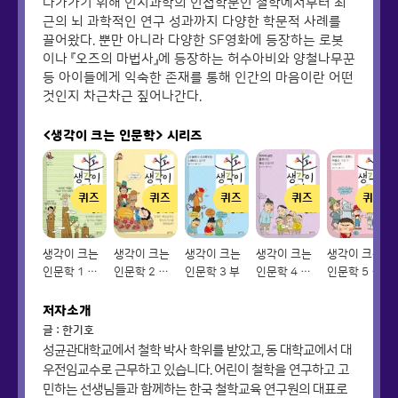
다가가기 위해 인지과학의 인접학문인 철학에서부터 최
근의 뇌 과학적인 연구 성과까지 다양한 학문적 사례를
끌어왔다. 뿐만 아니라 다양한 SF영화에 등장하는 로봇
이나 『오즈의 마법사』에 등장하는 허수아비와 양철나무꾼
등 아이들에게 익숙한 존재를 통해 인간의 마음이란 어떤
것인지 차근차근 짚어나간다.
<생각이 크는 인문학>
시리즈
퀴즈
퀴즈
퀴즈
퀴즈
퀴즈
생각이 크는
생각이 크는
생각이 크는
생각이 크는
생각이 크는
인문학 1 공
인문학 2 아
인문학 3 부
인문학 4 도
인문학 5 마
부
름다움
덕
음
저자소개
글 : 한기호
성균관대학교에서 철학 박사 학위를 받았고, 동 대학교에서 대
우전임교수로 근무하고 있습니다. 어린이 철학을 연구하고 고
민하는 선생님들과 함께하는 한국 철학교육 연구원의 대표로