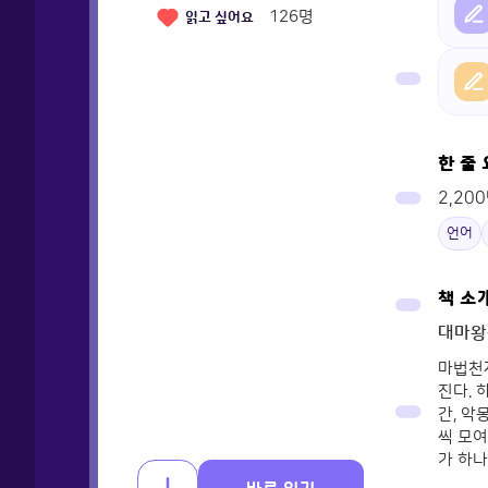
126
명
읽고 싶어요
한 줄
2,2
언어
책 소
대마왕
마법천
진다.
간, 악
씩 모여
가 하나