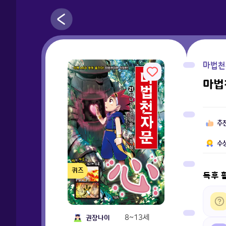
마법천
마법
추
수
퀴즈
독후 
8~13세
권장나이