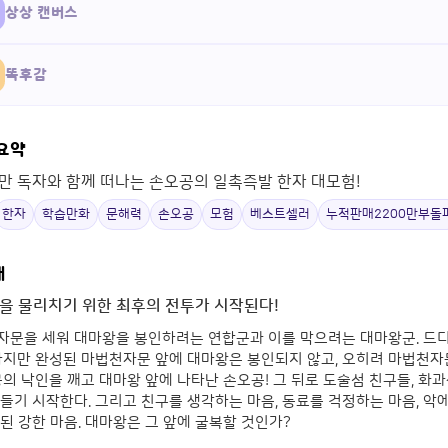
상상 캔버스
똑후감
 요약
00만 독자와 함께 떠나는 손오공의 일촉즉발 한자 대모험!
한자
학습만화
문해력
손오공
모험
베스트셀러
누적판매2200만부돌
개
을 물리치기 위한 최후의 전투가 시작된다!
자문을 세워 대마왕을 봉인하려는 연합군과 이를 막으려는 대마왕군. 드
 하지만 완성된 마법천자문 앞에 대마왕은 봉인되지 않고, 오히려 마법천
몽의 낙인을 깨고 대마왕 앞에 나타난 손오공! 그 뒤로 도술섬 친구들, 화
들기 시작한다. 그리고 친구를 생각하는 마음, 동료를 걱정하는 마음, 악
된 강한 마음. 대마왕은 그 앞에 굴복할 것인가?