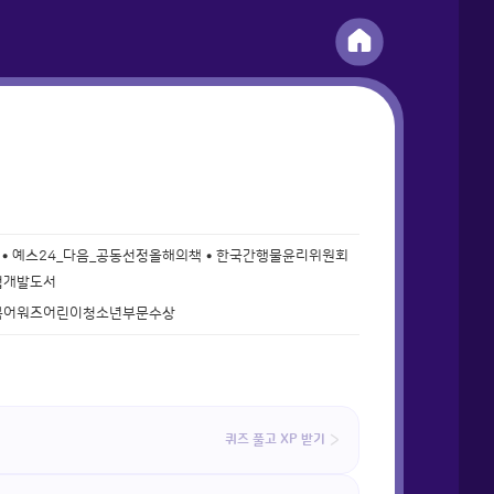
• 예스24_다음_공동선정올해의책 • 한국간행물윤리위원회
업개발도서
북어워즈어린이청소년부문수상
퀴즈 풀고 XP 받기