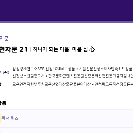
자문
천자문 21
하나가 되는 마음! 마음 심 心
삼성경제연구소SERI선정10대히트상품 • 서울신문선정소비자만족히트상품 
천·선정
선정청소년권장도서 • 한국문화콘텐츠진흥원선정문화산업진흥기금지원사
상
교육인적자원부후원교육산업대상출판물분야대상 • 인터파크독자선정골든
활동
독서 퀴즈