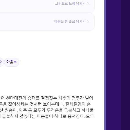
그림으로 느낌 남기기
마음을 한 줄로 남기기
파
아울북
디어 천마대전의 승패를 결정짓는 최후의 전투가 벌어
자문을 집어삼키는 것처럼 보이는데…. 절체절명의 순
과산 원숭이, 양족 등 모두가 두려움을 극복하고 하나둘
에 굴복하지 않겠다는 마음들이 하나로 뭉쳐진다. 모두