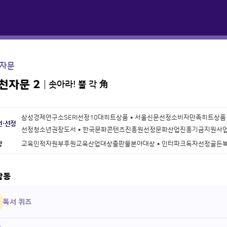
자문
천자문 2
솟아라! 뿔 각 角
삼성경제연구소SERI선정10대히트상품 • 서울신문선정소비자만족히트상품 
천·선정
선정청소년권장도서 • 한국문화콘텐츠진흥원선정문화산업진흥기금지원사
상
교육인적자원부후원교육산업대상출판물분야대상 • 인터파크독자선정골든
활동
독서 퀴즈