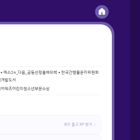
• 예스24_다음_공동선정올해의책 • 한국간행물윤리위원회
업개발도서
북어워즈어린이청소년부문수상
퀴즈 풀고 XP 받기