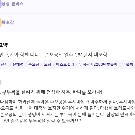
상상 캔버스
똑후감
 요약
00만 독자와 함께 떠나는 손오공의 일촉즉발 한자 대모험!
한자
문해력
손오공
모험
베스트셀러
누적판매2200만부돌파
아울북
개
, 부두목을 살리기 위해 천상과 지옥, 바다를 오가다!
 다짐하며 화과산에 돌아온 손오공은 혼세마왕과 마주하게 된다. 혼세마
손오공도 힘을 내어 대적해 보지만 위기에 처하게 된다. 다행히 보리도사와
 손오공의 눈에 생명이 꺼져가는 부두목이 눈에 들어온다. 삼장의 만류에
 과연 손오공은 부두목을 살릴 수 있을까요?