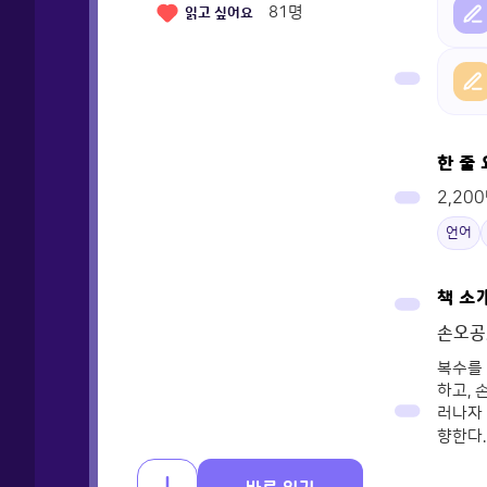
81
명
읽고 싶어요
한 줄
2,2
언어
책 소
손오공
복수를
하고, 
러나자
향한다.