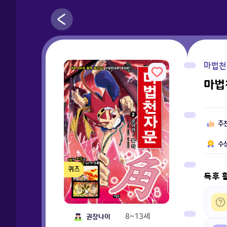
마법천
마법
추
수
퀴즈
독후 
8~13세
권장나이