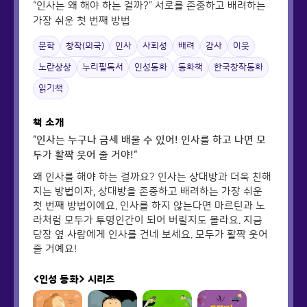
“인사는 왜 해야 하는 걸까?” 서로를 존중하고 배려하는
가장 쉬운 첫 번째 방법
문학
창작(외국)
인사
사회성
배려
감사
이웃
노란상상
누리필독서
인성동화
동화책
한국창작동화
읽기책
책 소개
“인사는 누구나 금세 배울 수 있어! 인사를 하고 나면 모
두가 활짝 웃어 줄 거야!“
왜 인사를 해야 하는 걸까요? 인사는 상대방과 더욱 친해
지는 방법이자, 상대방을 존중하고 배려하는 가장 쉬운
첫 번째 방법이에요. 인사를 하지 않는다면 마르틴과 노
라처럼 모두가 투명인간이 되어 버릴지도 몰라요. 지금
당장 옆 사람에게 인사를 건네 보세요. 모두가 활짝 웃어
줄 거예요!
<인성 동화>
시리즈