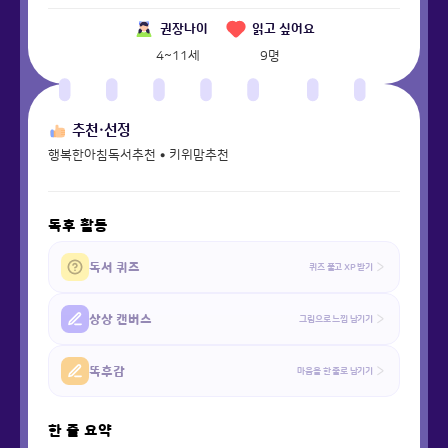
권장나이
읽고 싶어요
4~11세
9
명
추천·선정
행복한아침독서추천 • 키위맘추천
독후 활동
독서 퀴즈
퀴즈 풀고 XP 받기
상상 캔버스
그림으로 느낌 남기기
똑후감
마음을 한 줄로 남기기
한 줄 요약