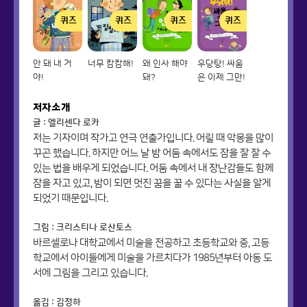
퀴즈
퀴즈
퀴즈
퀴즈
안 돼 내 거
너무 캄캄해!
왜 인사 해야
우당탕! 싸움
야!
돼?
은 이제 그만!
저자소개
글 : 엘리센다 로카
저는 기자이며 작가고 연극 연출가입니다. 어릴 때 악몽을 많이
꾸곤 했습니다. 하지만 어느 날 밤 어둠 속에서도 잠을 잘 잘 수
있는 법을 배우게 되었습니다. 어둠 속에서 내 장난감들도 함께
잠을 자고 있고, 밤이 되면 멋진 꿈을 꿀 수 있다는 사실을 알게
되었기 때문입니다.
그림 : 크리스티나 로산토스
바르셀로나 대학교에서 미술을 전공하고 초등학교와 중, 고등
학교에서 아이들에게 미술을 가르치다가 1985년부터 아동 도
서에 그림을 그리고 있습니다.
옮김 : 김정하