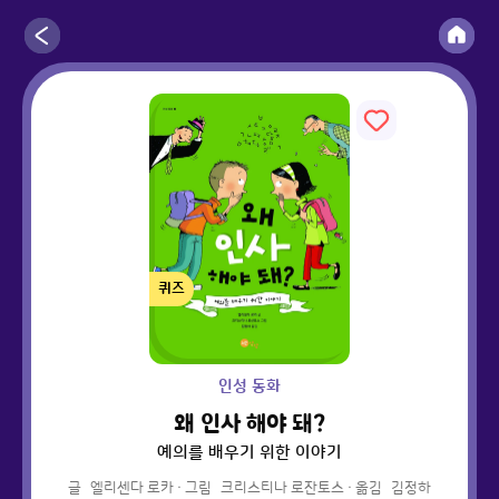
퀴즈
인성 동화
왜 인사 해야 돼?
예의를 배우기 위한 이야기
글
엘리센다 로카
·
그림
크리스티나 로잔토스
·
옮김
김정하