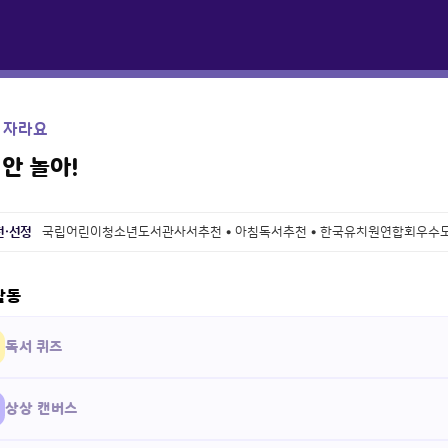
 자라요
 안 놀아!
천·선정
국립어린이청소년도서관사서추천 • 아침독서추천 • 한국유치원연합회우수
활동
독서 퀴즈
상상 캔버스