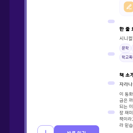
한 줄
시니컬
문학
학교폭
책 소
자라나
이 동화
금은 
되는 이
장 재
책이라고
라 믿습