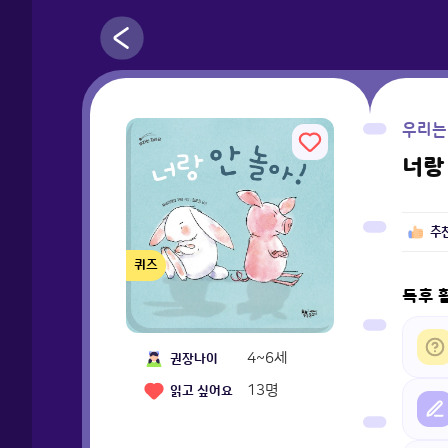
우리는
너랑
추
퀴즈
독후 
4~6세
권장나이
13
명
읽고 싶어요