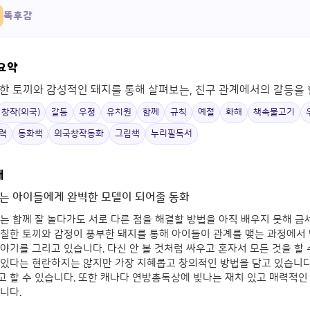
똑후감
 요약
한 토끼와 감성적인 돼지를 통해 살펴보는, 친구 관계에서의 갈등을 
창작(외국)
갈등
우정
유치원
함께
규칙
예절
화해
책속물고기
력
동화책
외국창작동화
그림책
누리필독서
개
는 아이들에게 완벽한 모델이 되어줄 동화
는 함께 잘 놀다가도 서로 다른 점을 해결할 방법을 아직 배우지 못해 금
까칠한 토끼와 감정이 풍부한 돼지를 통해 아이들이 관계를 맺는 과정에서
야기를 그리고 있습니다. 다신 안 볼 것처럼 싸우고 혼자서 모든 것을 할 
미있다는 현란하지는 않지만 가장 지혜롭고 창의적인 방법을 담고 있습니다
 할 수 있습니다. 또한 캐나다 연방총독상에 빛나는 재치 있고 매력적인
니다.