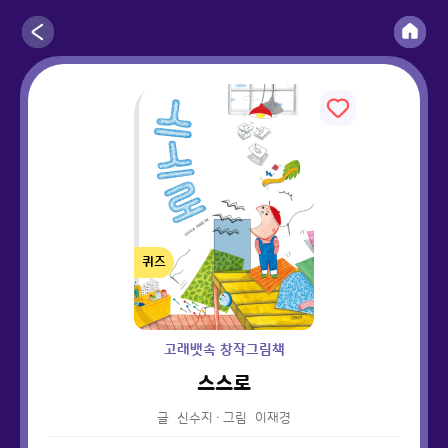
퀴즈
고래뱃속 창작그림책
스스로
글
신수지
·
그림
이재경