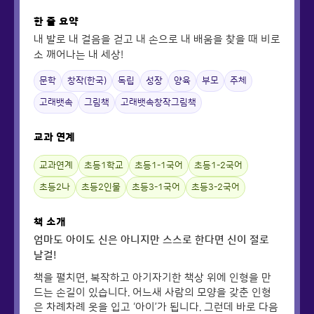
한 줄 요약
내 발로 내 걸음을 걷고 내 손으로 내 배움을 찾을 때 비로
소 깨어나는 내 세상!
문학
창작(한국)
독립
성장
양육
부모
주체
고래뱃속
그림책
고래뱃속창작그림책
교과 연계
교과연계
초등1학교
초등1-1국어
초등1-2국어
초등2나
초등2인물
초등3-1국어
초등3-2국어
책 소개
엄마도 아이도 신은 아니지만 스스로 한다면 신이 절로
날걸!
책을 펼치면, 복작하고 아기자기한 책상 위에 인형을 만
드는 손길이 있습니다. 어느새 사람의 모양을 갖춘 인형
은 차례차례 옷을 입고 ‘아이’가 됩니다. 그런데 바로 다음