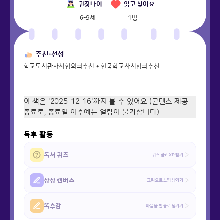
권장나이
읽고 싶어요
6-9세
1
명
추천·선정
학교도서관사서협의회추천 • 한국학교사서협회추천
이 책은 '2025-12-16'까지 볼 수 있어요 (콘텐츠 제공
종료로, 종료일 이후에는 열람이 불가합니다)
독후 활동
독서 퀴즈
퀴즈 풀고 XP 받기
상상 캔버스
그림으로 느낌 남기기
똑후감
마음을 한 줄로 남기기