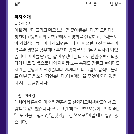
싶어
마트폰
단 장수
저자소개
글 : 신수지
어릴 적부터 그리고 먹고 노는 걸 좋아했습니다. 잘 그린다는
칭찬에 고등학교와 대학교에서 서양화를 전공하고, 그림을 모
아 기획하는 큐레이터가 되었습니다. 더 인정받고 싶은 욕심에
박물관 경영을 공부하다 우연히 김치를 담그는 기획자가 되었
습니다. 아이를 낳고는 잘 키우겠다는 의지로 전업주부가 되었
다가 바로 집 밖으로 나와 아이랑 노는 축제를 만들고 놀이터를
지키는 운영자가 되었습니다. 어쩌다 보니 그림도 음식도 놀이
도 아닌 글을 쓰게 되었습니다. 이후에는 또 무엇이 되어 있을
지 저도 궁금합니다.
그림 : 이재경
대학에서 문학과 미술을 전공하고 한겨레그림책학교에서 그
림책을 공부했습니다. 쓰고 그린 책으로 『헉! 오늘이 그날이래』,
『너도 가끔 그렇지?』, 『집짓기』, 그린 책으로 『비밀 대 비밀』이 있
습니다.