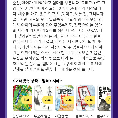
순간, 아이가 “빼액”하고 엄마를 부릅니다. 그리고 바로 그
엄마의 손길이 아이의 모든 것을 대신해 주기 시작합니
다. 세수를 하고, 옷을 입고, 밥을 먹고, 노는 것, 그러니까
말하자면 하루의 모든 일과를요. 그렇게 엄마가 모든 면
에서 아이의 손발이 되어 주었는데도, 정작 아이는 엄마
의 자리가 커지면 커질수록 점점 더 작아지는 것 같습니
다. 생기발랄했던 아이는 어느새 조금씩 조금씩 색깔을
잃어 갑니다. 그러다 결국, 아이는 새카만 공이 되어 버립
니다. 과연 아이는 다시 사람이 될 수 있을까요? 이 이야
기는 아이에게는 스스로 서야 할 때가 다가오면 처음엔
두렵고 무서워도 세상 밖으로 나가 온몸과 마음으로 부딪
쳐 보라는 용기를, 엄마에게는 그렇게 아이의 두 어깨에
날개를 달아 주어도 괜찮다는 용기를 전해 줍니다.
<고래뱃속 창작그림책>
시리즈
퀴즈
퀴즈
퀴즈
퀴즈
퀴즈
공룡이 되고
누군가 뱉은
대단한 밥
돌려줘요, 스
돌부처와 비