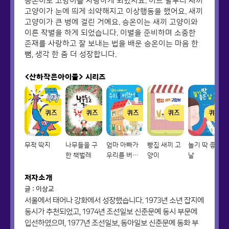
승온이도 고양이를 사랑하게 되었지요. 어느 날부터 새끼
고양이가 눈에 띄게 쇠약해지고 이상행동을 했어요. 새끼
고양이가 큰 병에 걸린 거예요. 승온이는 새끼 고양이와
이른 작별을 하게 되었습니다. 이별을 준비하며 소중한
존재를 사랑하고 잘 보내는 법을 배운 승온이는 마음 한
뼘, 생각 한 줌 더 성장합니다.
<산하작은아이들>
시리즈
퀴즈
퀴즈
퀴즈
퀴즈
퀴즈
무적 딱지
나무들을 구
엄마 아빠가
빵집 새끼 고
놀기 딱 좋은
한 책벌레
우리를 버렸
양이
날
어요
저자소개
글 : 이상교
서울에서 태어나 강화에서 성장했습니다. 1973년 소년 잡지에
동시가 추천되었고, 1974년 조선일보 신춘문예 동시 부문에
입선하였으며, 1977년 조선일보, 동아일보 신춘문예 동화 부