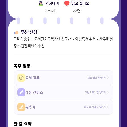
권장나이
읽고 싶어요
8~9세
22
명
추천·선정
고래가숨쉬는도서관여름방학초청도서 • 아침독서추천 • 한우리선
정 • 월간책씨앗추천
독후 활동
독서 퀴즈
퀴즈 풀고 XP 받기
상상 캔버스
그림으로 느낌 남기기
똑후감
마음을 한 줄로 남기기
한 줄 요약