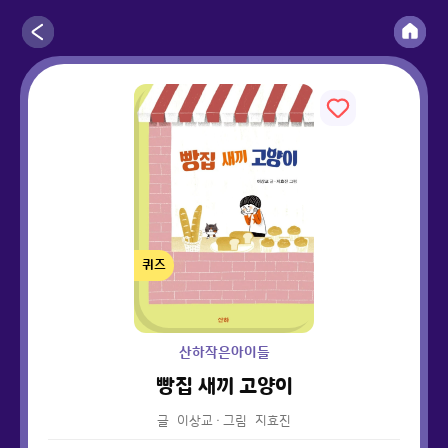
퀴즈
산하작은아이들
빵집 새끼 고양이
글
이상교
·
그림
지효진