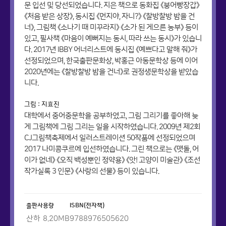
문 입선 및 당선되었습니다. 지은 책으로 동화집 《붕어빵장갑》
《처음 받은 상장》, 동시집 《먼지야, 자니?》 《찰방찰방 밤을 건
너》, 그림책 《소나기 때 미꾸라지》 《소가 된 게으른 농부》 등이
있고, 필사책 《마음이 예뻐지는 동시, 따라 쓰는 동시》가 있습니
다. 2017년 IBBY 어너리스트에 동시집 《예쁘다고 말해 줘》가
선정되었으며, 한국출판문화상, 박홍근 아동문학상 등에 이어
2020년에는 《찰방찰방 밤을 건너》로 권정생문학상을 받았습
니다.
그림 : 지효진
대학에서 중어중문학을 공부하였고, 그림 그리기를 좋아해 늦
게 그림책에 그림 그리는 일을 시작하였습니다. 2009년 제2회
CJ그림책축제에서 일러스트레이션 50작품에 선정되었으며
2017 나미콩쿠르에 입선하였습니다. 그린 책으로는 《맷돌, 어
이가 없네》 《오직 백성뿐인 정약용》 《앗! 고양이 미술관》 《조선
작가실록 3 인문》 《사랑의 선물》 등이 있습니다.
출판사
용량
ISBN(전자책)
산하
8.20
MB
9788976505620