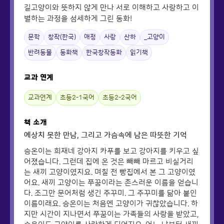
길고양이와 뜻하지 않게 만나 서로 이해하고 사랑하고 이
별하는 과정을 섬세하게 그린 동화!
문학
창작(한국)
애정
사랑
산하
_고양이
반려동물
동화책
한국창작동화
읽기책
교과 연계
교과연계
초등2-1국어
초등2-2국어
책 소개
예상치 못한 만남, 그리고 가슴속에 남은 따뜻한 기억
승온이는 희재네 강아지 카푸를 보고 강아지를 키우고 싶
어졌습니다. 그런데 집에 온 것은 빼빼 마르고 비실거리
는 새끼 고양이였지요. 며칠 전 빵집에서 본 그 고양이였
어요. 새끼 고양이는 쭈꿈이라는 촌스러운 이름을 얻습니
다. 조그만 문어처럼 생긴 주꾸미. 그 주꾸미를 닮아 붙인
이름이래요. 승온이는 처음엔 고양이가 귀찮았습니다. 하
지만 시간이 지나면서 쭈꿈이는 가족들의 사랑을 받았고,