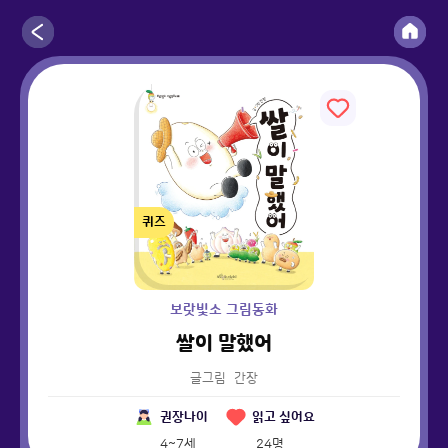
퀴즈
보랏빛소 그림동화
쌀이 말했어
글그림
간장
권장나이
읽고 싶어요
4~7세
24
명