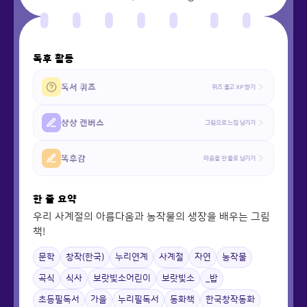
독후 활동
독서 퀴즈
퀴즈 풀고 XP 받기
상상 캔버스
그림으로 느낌 남기기
똑후감
마음을 한 줄로 남기기
한 줄 요약
우리 사계절의 아름다움과 농작물의 생장을 배우는 그림
책!
문학
창작(한국)
누리연계
사계절
자연
농작물
곡식
식사
보랏빛소어린이
보랏빛소
_밥
초등필독서
가을
누리필독서
동화책
한국창작동화