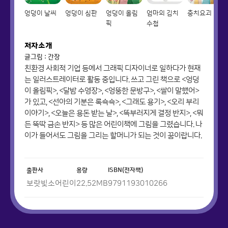
엉덩이 날씨
엉덩이 심판
엉덩이 올림
엄마의 김치
충치요괴
픽
수첩
저자소개
글그림 : 간장
친환경 사회적 기업 등에서 그래픽 디자이너로 일하다가 현재
는 일러스트레이터로 활동 중입니다. 쓰고 그린 책으로 <엉덩
이 올림픽>, <달밤 수영장>, <엉뚱한 문방구>, <쌀이 말했어>
가 있고, <선아의 기분은 록쇽쇽>, <그래도 용기>, <오리 부리
이야기>, <오늘은 용돈 받는 날>, <똑부러지게 결정 반지>, <뭐
든 뚝딱 금손 반지> 등 많은 어린이책에 그림을 그렸습니다. 나
이가 들어서도 그림을 그리는 할머니가 되는 것이 꿈이랍니다.
출판사
용량
ISBN(전자책)
보랏빛소어린이
22.52
MB
9791193010266