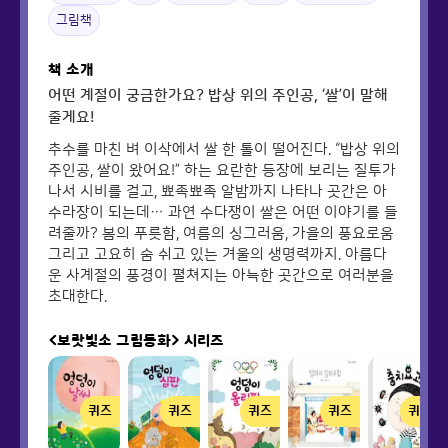
그림책
책 소개
어떤 계절이 궁금한가요? 밥상 위의 주인공, ‘쌀’이 말해
줄게요!
추수를 마친 벼 이삭에서 쌀 한 톨이 떨어진다. “밥상 위의
주인공, 쌀이 왔어요!” 하는 요란한 등장에 보리는 질투가
나서 시비를 걸고, 뾰족뾰족 알밤까지 나타나 곳간은 아
수라장이 되는데… 과연 수다쟁이 쌀은 어떤 이야기를 들
려줄까? 봄의 푸릇함, 여름의 싱그러움, 가을의 풍요로움
그리고 고요히 숨 쉬고 있는 겨울의 생명력까지. 아름다
운 사계절의 풍경이 펼쳐지는 아늑한 곳간으로 여러분을
초대한다.
<보랏빛소 그림동화>
시리즈
퀴즈
퀴즈
퀴즈
퀴즈
퀴즈