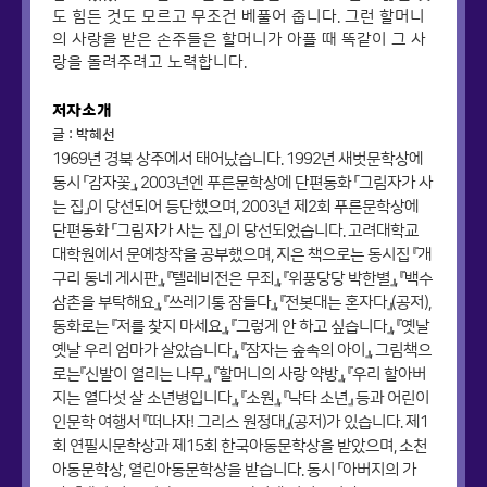
도 힘든 것도 모르고 무조건 베풀어 줍니다. 그런 할머니
의 사랑을 받은 손주들은 할머니가 아플 때 똑같이 그 사
랑을 돌려주려고 노력합니다.
저자소개
글 : 박혜선
1969년 경북 상주에서 태어났습니다. 1992년 새벗문학상에
동시 「감자꽃」, 2003년엔 푸른문학상에 단편동화 「그림자가 사
는 집」이 당선되어 등단했으며, 2003년 제2회 푸른문학상에
단편동화 「그림자가 사는 집」이 당선되었습니다. 고려대학교
대학원에서 문예창작을 공부했으며, 지은 책으로는 동시집 『개
구리 동네 게시판』, 『텔레비전은 무죄』, 『위풍당당 박한별』, 『백수
삼촌을 부탁해요』, 『쓰레기통 잠들다』, 『전봇대는 혼자다』(공저),
동화로는 『저를 찾지 마세요』, 『그렇게 안 하고 싶습니다』, 『옛날
옛날 우리 엄마가 살았습니다』, 『잠자는 숲속의 아이』, 그림책으
로는『신발이 열리는 나무』, 『할머니의 사랑 약방』, 『우리 할아버
지는 열다섯 살 소년병입니다』, 『소원』, 『낙타 소년』 등과 어린이
인문학 여행서 『떠나자! 그리스 원정대』(공저)가 있습니다. 제1
회 연필시문학상과 제15회 한국아동문학상을 받았으며, 소천
아동문학상, 열린아동문학상을 받습니다. 동시 「아버지의 가