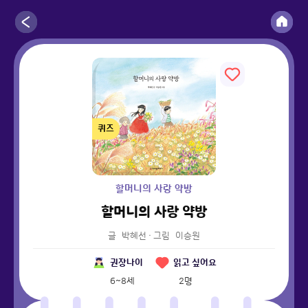
퀴즈
할머니의 사랑 약방
할머니의 사랑 약방
글
박혜선
·
그림
이승원
권장나이
읽고 싶어요
6~8세
2
명