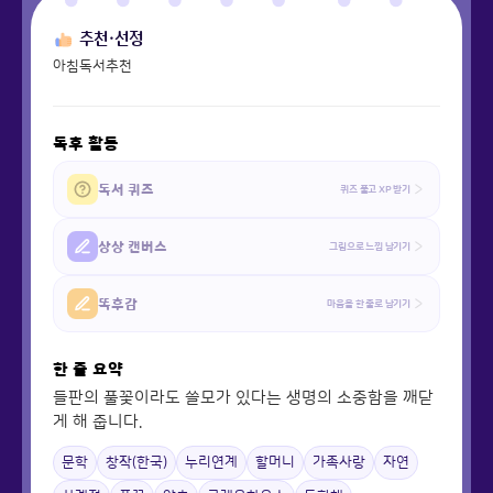
추천·선정
아침독서추천
독후 활동
독서 퀴즈
퀴즈 풀고 XP 받기
상상 캔버스
그림으로 느낌 남기기
똑후감
마음을 한 줄로 남기기
한 줄 요약
들판의 풀꽃이라도 쓸모가 있다는 생명의 소중함을 깨닫
게 해 줍니다.
문학
창작(한국)
누리연계
할머니
가족사랑
자연