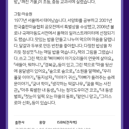
방」, 「깨진 거울」이 초등, 중등 교과서에 실렸습니다.
그림:이승원
1977년 서울에서 태어났습니다. 서양화를 공부하고 2001년
한국출판미술협회 공모전에서 특별상을 수상했고, 2006년 볼
로냐 국제아동도서전에서 올해의 일러스트레이터에 선정되기
도 했습니다. 맛있는 밥을 만들고 나누어 먹으며 마음을 달랩니
다. 달걀과 두부로 만든 반찬을 좋아합니다. 다정한 밥상을 차
리듯 정성껏 『나는 매일 밥을 먹습니다』 책의 그림을 그렸습니
다. 쓰고 그린 책으로 『삐이삐이 아기오리들이 연못에 살아요』,
『새들아, 뭐하니?』, 『경복궁』 등이 있고, 그린 책으로 『마을 뒷산
에 옹달샘이 있어요』, 『숲으로 숲으로』, 『소원을 말해봐』, 『우리
풀꽃 이야기』, 『둥지상자』, 『이야기 귀신』, 『아빠가 들려주는 숭례
문이야기』, 『궁녀 학이』, 『생각하는 떡갈나무』, 『꿈을 찍는 사진
관』, 『아주 특별한 내 동생』, 『나는 청각도우미견 코코』, 『내 동생
별희』, 『첫눈이 일찍 오는 마을의 동화』, 『왕언니 망고』, 『그리스
로마 신화』 등이 있습니다.
출판사
용량
ISBN(전자책)