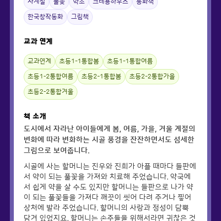
사계절
풀꽃
약초
크레용하우스
동화책
한국창작동화
그림책
교과 연계
교과연계
초등1-1통합봄
초등1-1통합여름
초등1-2통합여름
초등2-1통합봄
초등2-2통합가을
초등2-2통합겨울
책 소개
도시에서 자라난 아이들에게 봄, 여름, 가을, 겨울 계절의
변화에 따라 변화하는 시골 풍경을 잔잔하면서도 섬세한
그림으로 보여줍니다.
시골에 사는 할머니는 진우와 진희가 아플 때마다 들판에
서 약이 되는 풀꽃을 가져와 치료해 주었습니다. 약국에
서 쉽게 약을 살 수도 있지만 할머니는 들판으로 나가 약
이 되는 풀꽃들을 가져다 깨끗이 씻어 다려 주거나 찧어
상처에 발라 주었습니다. 할머니의 사랑과 정성이 담뿍
담겨 있었지요. 할머니는 손주들을 위해서라면 귀찮은 것