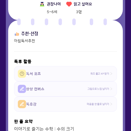
권장나이
읽고 싶어요
5~6세
3
명
추천·선정
아침독서추천
독후 활동
독서 퀴즈
퀴즈 풀고 XP 받기
상상 캔버스
그림으로 느낌 남기기
똑후감
마음을 한 줄로 남기기
한 줄 요약
이야기로 즐기는 수학 : 수의 크기