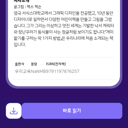
저자소개
글그림 : 맥스 잭슨
영국 서식스대학교에서 그래픽 디자인을 전공했고, 10년 동안
디자이너로 일하면서 다양한 어린이책을 만들고 그림을 그렸
습니다. 그가 그리는 이상하고 멋진 세계는 기발한 낙서 캐릭터
와 장난꾸러기 동식물이 사는 정글처럼 보이기도 합니다.『개미
핥기를 구하는 딱 1가지 방법』은 우리나라에 처음 소개되는 책
입니다.
출판사
용량
ISBN(전자책)
우리교육
NaN
MB
9791197876257
바로 읽기