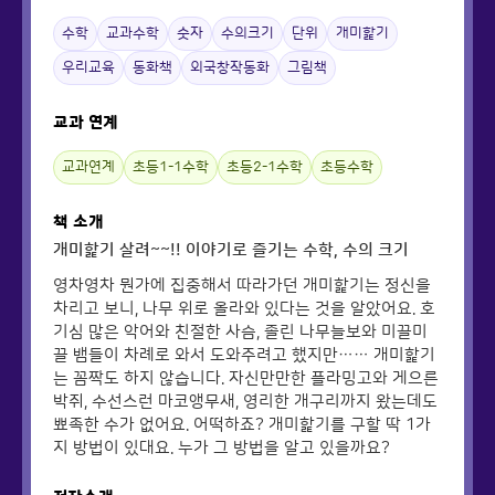
수학
교과수학
숫자
수의크기
단위
개미핥기
우리교육
동화책
외국창작동화
그림책
교과 연계
교과연계
초등1-1수학
초등2-1수학
초등수학
책 소개
개미핥기 살려~~!! 이야기로 즐기는 수학, 수의 크기
영차영차 뭔가에 집중해서 따라가던 개미핥기는 정신을
차리고 보니, 나무 위로 올라와 있다는 것을 알았어요. 호
기심 많은 악어와 친절한 사슴, 졸린 나무늘보와 미끌미
끌 뱀들이 차례로 와서 도와주려고 했지만…… 개미핥기
는 꼼짝도 하지 않습니다. 자신만만한 플라밍고와 게으른
박쥐, 수선스런 마코앵무새, 영리한 개구리까지 왔는데도
뾰족한 수가 없어요. 어떡하죠? 개미핥기를 구할 딱 1가
지 방법이 있대요. 누가 그 방법을 알고 있을까요?