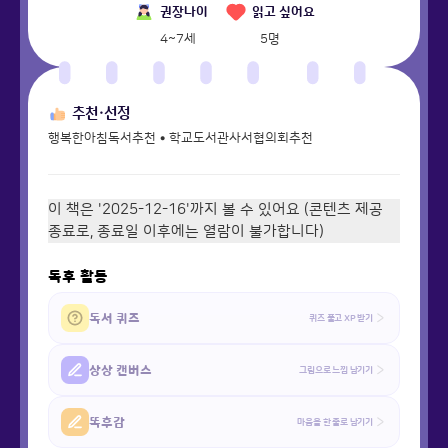
권장나이
읽고 싶어요
4~7세
5
명
추천·선정
행복한아침독서추천 • 학교도서관사서협의회추천
이 책은 '2025-12-16'까지 볼 수 있어요 (콘텐츠 제공
종료로, 종료일 이후에는 열람이 불가합니다)
독후 활동
독서 퀴즈
퀴즈 풀고 XP 받기
상상 캔버스
그림으로 느낌 남기기
똑후감
마음을 한 줄로 남기기