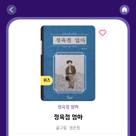
퀴즈
정육점 엄마
정육점 엄마
글그림
권은정