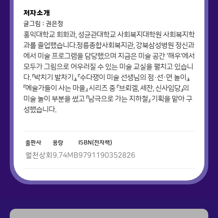
저자소개
글그림 : 권은정
홍익대학교 회화과, 성균관대학교 사회복지대학원 사회복지학
과를 졸업했습니다.정릉종합사회복지관, 강북삼성병원 정신과
에서 미술 프로그램을 담당했으며 지금은 미술 공간 '해우'에서
모두가 그림으로 어우러질 수 있는 미술 교실을 펼치고 있습니
다. 『박치기 발차기』, 『수다쟁이 미술 선생님의 점·선·면 놀이』,
『예술가들이 사는 마을』 시리즈 중 『브뢰겔, 세잔, 신사임당』의
미술 놀이 부분을 썼고 『남극으로 가는 지하철』 기획을 맡아 구
성했습니다.
출판사
용량
ISBN(전자책)
월천상회
9.74
MB
9791190352826