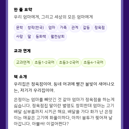
한 줄 요약
우리 엄마에게, 그리고 세상의 모든 엄마에게
문학
창작(한국)
엄마
가족
관계
갈등
정육점
사랑
딸
동화책
월천상회
교과 연계
교과연계
초등1-2국어
초등3-2국어
초등4-1국어
책 소개
우리집은 정육점이야. 동네 어귀에 빨간 불빛이 새어나오
는, 저기가 우리집이야.
은정이는 엄마를 빼앗긴 것 같아 엄마가 정육점을 하는게
싫습니다. 정육점집 딸이란 별명도 창피한데 엄마는 고기
배달 심부름까지 시키곤 해요. 배달을 가다 화가 난 은정
이는 애꿎은 고기에 화풀이하다, 아차! 봉투가 찢어져 날
아갑니다. 아뿔싸! 이걸어쩐다?