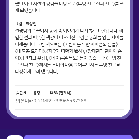
웠던 어린 시절의 경험을 바탕으로 《투명 친구 진짜 친구》를 쓰
게 되었습니다.
그림 : 최정인
선생님의 손끝에서 동화 속 이야기가 다채롭게 표현됩니다. 세
밀한 선과 따뜻한 색감이 어우러진 그림은 동화를 읽는 재미를
더해줍니다. 그린 책으로는 《어린이를 위한 아마존의 눈물》,
《내 짝꿍 드리타》, 《지우개 따먹기 법칙》, 《황제펭귄 펭이와 솜
이》, 《반창고 우정》, 《내 이름은 독도》 등이 있습니다. 《투명 친
구 진짜 친구》에서는 소미의 마음을 어루만지는 투명 친구를
다정하게 그려 냈습니다.
출판사
용량
ISBN(전자책)
밝은미래
9.41
MB
9788965467366