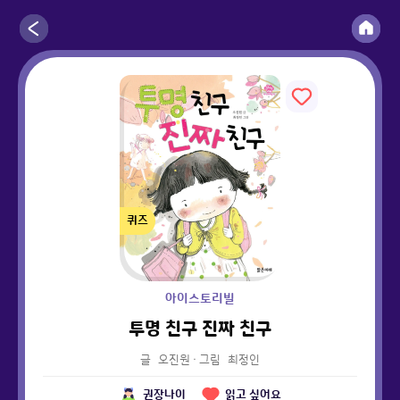
퀴즈
아이스토리빌
투명 친구 진짜 친구
글
오진원
·
그림
최정인
권장나이
읽고 싶어요