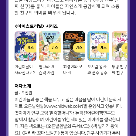
습을 사랑스러운 시선으로 따라가는 동화 《투명 친구 진
짜 친구》를 통해, 아이들은 자연스레 공감하게 되며 소중
한 친구의 의미를 배우게 됩니다.
<아이스토리빌>
시리즈
퀴즈
퀴즈
퀴즈
퀴즈
퀴즈
어린이날이
별나라 마트
휘경이와 꼬
오지랖 왕자
투명 친구 진
사라진다고?
습격 사건
마 쥐
와 푼수 공주
짜 친구
저자소개
글 : 오진원
어린이들과 좋은 책을 나누고 싶은 마음을 담아 어린이 문학 사
이트 ‘오른발왼발(www.childweb.co.kr)’을 운영하고 있습니다.
옛이야기 연구 모임 ‘팥죽할머니’와 ‘논픽션어린이책연구모
임’에서 활동하며, 어린이를 위한 재미있는 이야기를 생각합니
다. 지은 책으로는 《오른발왼발의 독서학교》, 《책 빌리러 왔어
요》, 《달려라, 꼬마 보발꾼》 등이 있습니다. 친구 사귀기가 두려