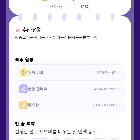
7~10세
11
명
추천·선정
세종도서문학나눔 • 한우리독서문화운동본부추천
독후 활동
독서 퀴즈
퀴즈 풀고 XP 받기
상상 캔버스
그림으로 느낌 남기기
똑후감
마음을 한 줄로 남기기
한 줄 요약
진정한 친구의 의미를 배우는 첫 번째 동화