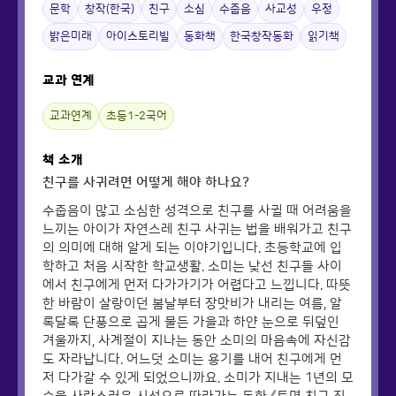
문학
창작(한국)
친구
소심
수줍음
사교성
우정
밝은미래
아이스토리빌
동화책
한국창작동화
읽기책
교과 연계
교과연계
초등1-2국어
책 소개
친구를 사귀려면 어떻게 해야 하나요?
수줍음이 많고 소심한 성격으로 친구를 사귈 때 어려움을
느끼는 아이가 자연스레 친구 사귀는 법을 배워가고 친구
의 의미에 대해 알게 되는 이야기입니다. 초등학교에 입
학하고 처음 시작한 학교생활. 소미는 낯선 친구들 사이
에서 친구에게 먼저 다가가기가 어렵다고 느낍니다. 따뜻
한 바람이 살랑이던 봄날부터 장맛비가 내리는 여름, 알
록달록 단풍으로 곱게 물든 가을과 하얀 눈으로 뒤덮인
겨울까지, 사계절이 지나는 동안 소미의 마음속에 자신감
도 자라납니다. 어느덧 소미는 용기를 내어 친구에게 먼
저 다가갈 수 있게 되었으니까요. 소미가 지내는 1년의 모