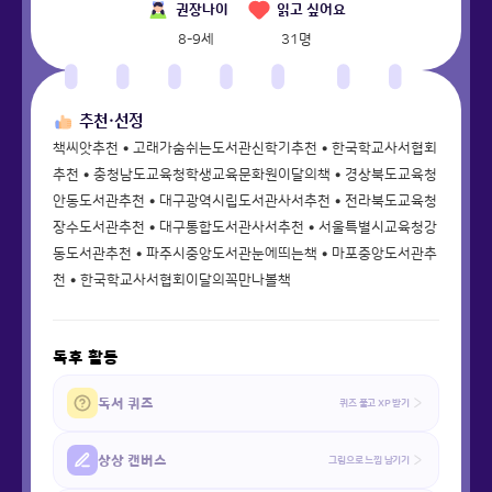
권장나이
읽고 싶어요
8-9세
31
명
추천·선정
책씨앗추천 • 고래가숨쉬는도서관신학기추천 • 한국학교사서협회
추천 • 충청남도교육청학생교육문화원이달의책 • 경상북도교육청
안동도서관추천 • 대구광역시립도서관사서추천 • 전라북도교육청
장수도서관추천 • 대구통합도서관사서추천 • 서울특별시교육청강
동도서관추천 • 파주시중앙도서관눈에띄는책 • 마포중앙도서관추
천 • 한국학교사서협회이달의꼭만나볼책
독후 활동
독서 퀴즈
퀴즈 풀고 XP 받기
상상 캔버스
그림으로 느낌 남기기