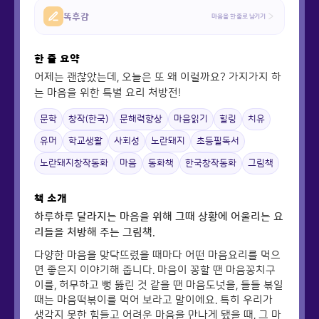
똑후감
마음을 한 줄로 남기기
한 줄 요약
어제는 괜찮았는데, 오늘은 또 왜 이럴까요? 가지가지 하
는 마음을 위한 특별 요리 처방전!
문학
창작(한국)
문해력향상
마음읽기
힐링
치유
유머
학교생활
사회성
노란돼지
초등필독서
노란돼지창작동화
마음
동화책
한국창작동화
그림책
책 소개
하루하루 달라지는 마음을 위해 그때 상황에 어울리는 요
리들을 처방해 주는 그림책.
다양한 마음을 맞닥뜨렸을 때마다 어떤 마음요리를 먹으
면 좋은지 이야기해 줍니다. 마음이 꽁할 땐 마음꽁치구
이를, 허무하고 뻥 뚫린 것 같을 땐 마음도넛을, 들들 볶일
때는 마음떡볶이를 먹어 보라고 말이에요. 특히 우리가
생각지 못한 힘들고 어려운 마음을 만나게 됐을 때, 그 마