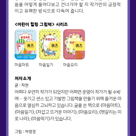
음을 어떻게 들여다보고 건너가야 할 지 작가만의 긍정적
이고 유쾌한 방식으로 다독여 줍니다.
<어린이 힐링 그림책>
시리즈
퀴즈
퀴즈
퀴즈
마음마트
마음일기
마음요리
저자소개
글 : 자현
어쩌다 우연히 작가가 되었지만 어쩌면 운명이 작가가 될 수밖
에… 웃기고 센스 있고 기발한 그림책을 만들기 위해 즐거운 마
음으로 열심히 고뇌하고 있습니다. 글을 쓴 책으로 《마음마트》,
《마음일기》, 《차갑고 뜨거운 이야기》, 《마음요리》, 《헷갈리는 미
로 나라》, 《마음먹기》가 있습니다.
그림 : 차영경