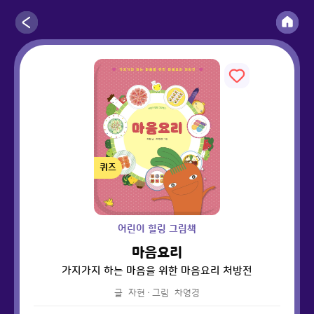
퀴즈
어린이 힐링 그림책
마음요리
가지가지 하는 마음을 위한 마음요리 처방전
글
자현
·
그림
차영경