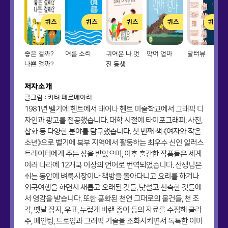
퀴즈
퀴즈
퀴즈
퀴즈
퀴즈
좋은 걸까?
여름 소리
귀여운 나 멋
악어 엄마
달터뷰
나쁜 걸까?
진 동생
저자소개
글그림 : 카텨 페르메이러
1981년 벨기에 헨트에서 태어나 헨트 미술학교에서 그래픽 디
자인과 광고를 전공했습니다. 대학 시절에 타이포그래피, 사진,
삽화 등 다양한 분야를 탐구했습니다. 첫 번째 책 《여자와 작은
소년》으로 벨기에 북부 지역에서 활동하는 최우수 신인 일러스
트레이터에게 주는 상을 받았으며, 이후 출간한 작품들은 세계
여러 나라에 12개국 이상의 언어로 번역되었습니다. 선생님은
쉬는 동안에 벼룩시장이나 책방을 돌아다니고 요리를 하거나
외국여행을 하면서 새롭고 오래된 것들, 낯설고 친숙한 것들에
서 영감을 받습니다. 또한 풍화된 천연 그대로의 물건들, 천 조
각, 옛날 잡지, 우표, 누렇게 바랜 종이 등의 자료를 수집해 콜라
주, 페인팅, 드로잉과 그래픽 기술을 조화시키면서 독특한 이미