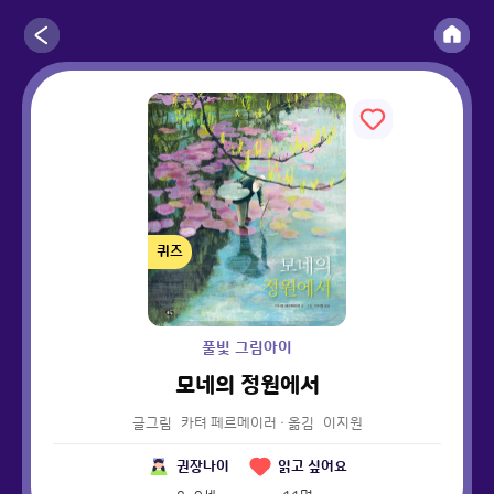
퀴즈
풀빛 그림아이
모네의 정원에서
글그림
카텨 페르메이러
·
옮김
이지원
권장나이
읽고 싶어요