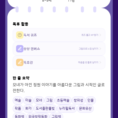
8~9세
11
명
독후 활동
독서 퀴즈
퀴즈 풀고 XP 받기
상상 캔버스
그림으로 느낌 남기기
똑후감
마음을 한 줄로 남기기
한 줄 요약
모네가 아낀 정원 이야기를 아름다운 그림과 시적인 글로
전한다.
예술
미술
모네
그림
초등예술
창의성
인물
작품
화가
도서출판풀빛
누리필독서
문화유산
동화책
외국창작동화
그림책