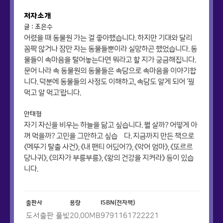
저자소개
글 : 조은수
어렸을 때 동물원 가는 걸 좋아했습니다. 하지만 기대와 달리
꼼짝 않거나 잠만 자는 동물들뿐이라 실망하곤 했었습니다. 동
물들이 속마음을 털어놓는다면 뭐라고 할 지가 궁금해집니다.
문어 나라 속 동물원의 동물들은 속담으로 속마음을 이야기합
니다. 덕분에 동물들의 사정도 이해하고, 속담도 알게 되어 ‘꿩
먹고 알 먹고’랍니다.
안태형
자기 자신을 비우는 하늘을 닮고 싶습니다. 뭘 살까? 어떻게 아
껴 먹을까? 고민을 그만하고 싶습닠다. 지금까지 만든 책으로
《메뚜기 탈출 사건》, 《내 팬티 어딨어?》, 《악어 엄마》, 《또르르
당나귀》, 《의자가 부릉부릉》, 《왕의 건강을 지켜라》 등이 있습
니다.
출판사
용량
ISBN(전자책)
도서출판 풀빛
20.00
MB
9791161722221