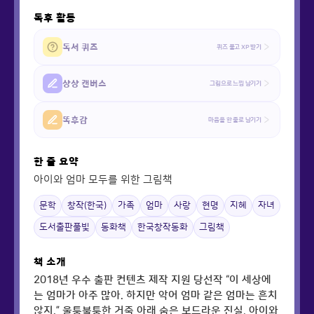
독후 활동
독서 퀴즈
퀴즈 풀고 XP 받기
상상 캔버스
그림으로 느낌 남기기
똑후감
마음을 한 줄로 남기기
한 줄 요약
아이와 엄마 모두를 위한 그림책
문학
창작(한국)
가족
엄마
사랑
현명
지혜
자녀
도서출판풀빛
동화책
한국창작동화
그림책
책 소개
2018년 우수 출판 컨텐츠 제작 지원 당선작 “이 세상에
는 엄마가 아주 많아. 하지만 악어 엄마 같은 엄마는 흔치
않지.” 울퉁불퉁한 거죽 아래 숨은 보드라운 진실, 아이와