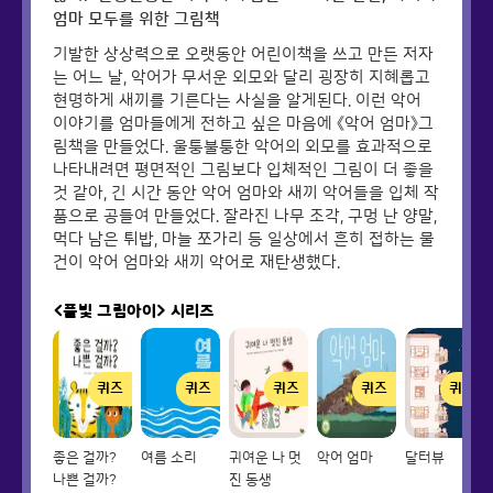
엄마 모두를 위한 그림책
기발한 상상력으로 오랫동안 어린이책을 쓰고 만든 저자
는 어느 날, 악어가 무서운 외모와 달리 굉장히 지혜롭고
현명하게 새끼를 기른다는 사실을 알게된다. 이런 악어
이야기를 엄마들에게 전하고 싶은 마음에 《악어 엄마》그
림책을 만들었다. 울퉁불퉁한 악어의 외모를 효과적으로
나타내려면 평면적인 그림보다 입체적인 그림이 더 좋을
것 같아, 긴 시간 동안 악어 엄마와 새끼 악어들을 입체 작
품으로 공들여 만들었다. 잘라진 나무 조각, 구멍 난 양말,
먹다 남은 튀밥, 마늘 쪼가리 등 일상에서 흔히 접하는 물
건이 악어 엄마와 새끼 악어로 재탄생했다.
<풀빛 그림아이>
시리즈
퀴즈
퀴즈
퀴즈
퀴즈
퀴즈
좋은 걸까?
여름 소리
귀여운 나 멋
악어 엄마
달터뷰
나쁜 걸까?
진 동생