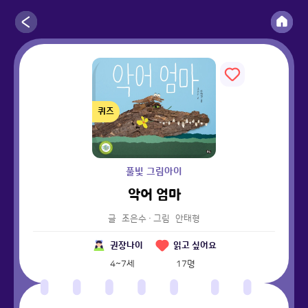
퀴즈
풀빛 그림아이
악어 엄마
글
조은수
·
그림
안태형
권장나이
읽고 싶어요
4~7세
17
명