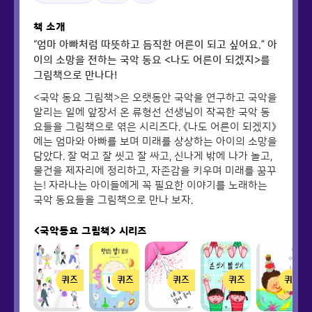
책 소개
“엄마 아빠처럼 따뜻하고 듬직한 어른이 되고 싶어요.” 아
이의 소망을 전하는 국악 동요 <나도 어른이 되겠지>를
그림책으로 만나다!
<국악 동요 그림책>은 오랫동안 국악을 연구하고 국악을
알리는 일에 앞장서 온 류형선 선생님이 작곡한 국악 동
요들을 그림책으로 엮은 시리즈다. 《나도 어른이 되겠지》
에는 엄마와 아빠를 보며 미래를 상상하는 아이의 소망을
담았다. 잘 먹고 잘 씻고 잘 싸고, 신나게 밖에 나가 놀고,
물건을 제자리에 정리하고, 자존감을 키우며 미래를 꿈꾸
는! 자라나는 아이들에게 꼭 필요한 이야기를 노래하는
국악 동요들을 그림책으로 만나 보자.
<국악동요 그림책>
시리즈
퀴즈
퀴즈
퀴즈
퀴즈
퀴즈