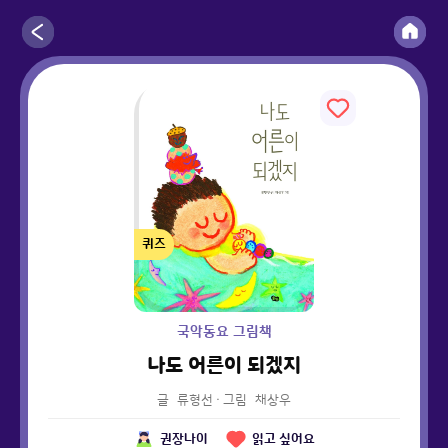
퀴즈
국악동요 그림책
나도 어른이 되겠지
글
류형선
·
그림
채상우
권장나이
읽고 싶어요