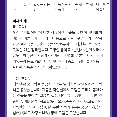
모두 다 꽃이
맛없는 밥은
내 똥꼬는 힘
손 씻기 발 씻
나도 어른이
야
없어
이 좋아
기
되겠지
저자소개
글 : 류형선
우리 음악의 ‘뿌리’에 대한 자긍심으로 똘똘 뭉친 이 시대의 아
이들과 어른들이길 바라는 마음으로 하루하루 살아가는 작곡
가, 지휘자, 음악 연출가, 음반 프로듀서입니다. 현재 전남도립
국악단 예술 감독입니다. 그동안 음악극 <봄날> <현의 노래> <
공무도하>, 전래 자장가 <자미잠이>, 영화 ‘귀향’ 주제가 <가시
리>, 국악 동요 <모두 다 꽃이야> <내 똥꼬는 힘이 좋아> 등
400여 작품을 작사, 작곡하였습니다.
그림 : 채상우
대학에서 중문학을 전공하고 꼭두 일러스트 교육원에서 그림
책을 공부했습니다. 지금은 작업실에서 그림을 그리며 좋아하
는 것들을 찾아 한 걸음 한 걸음 나아가는 중입니다. 그림책 《파
랑이 싫어!》, 《잠을 자요》, 《웃어요》, 《숲속의 아침》, 《고릴라와
파랑새》를 쓰고 그렸고, 《친구란 뭘까?》, 《무슨 꿈 꿀까?》, 《심
심해》, 《너도 사랑스러워》 등에 그림을 그렸습니다.