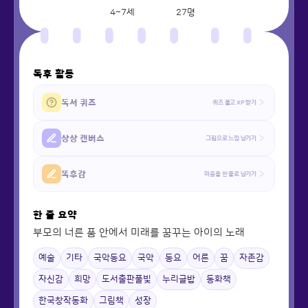
4~7세
27
명
독후 활동
독서 퀴즈
퀴즈 풀고 XP 받기
상상 캔버스
그림으로 느낌 남기기
똑후감
마음을 한 줄로 남기기
한 줄 요약
부모의 너른 품 안에서 미래를 꿈꾸는 아이의 노래
예술
기타
국악동요
국악
동요
어른
꿈
자존감
자신감
희망
도서출판풀빛
누리글밥
동화책
한국창작동화
그림책
성장