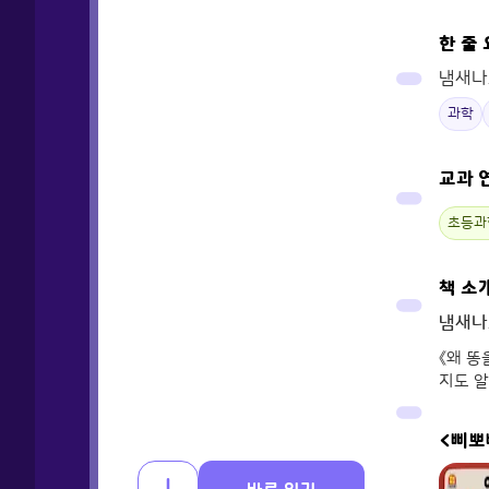
한 줄
냄새나
과학
교과 
초등과
책 소
냄새나
《왜 똥
지도 알
<삐뽀