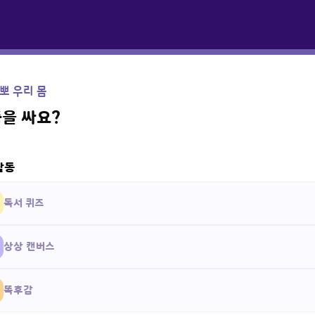
뽀 우리 몸
똥을 싸요?
활동
독서 퀴즈
상상 캔버스
똑후감