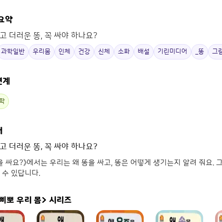
 요약
고 더러운 똥, 꼭 싸야 하나요?
과학일반
우리몸
인체
건강
신체
소화
배설
기린미디어
_똥
그
연계
학
개
고 더러운 똥, 꼭 싸야 하나요?
을 싸요?》에서는 우리는 왜 똥을 싸고, 똥은 어떻게 생기는지 알려 줘요.
 수 있답니다.
삐뽀 우리 몸>
시리즈