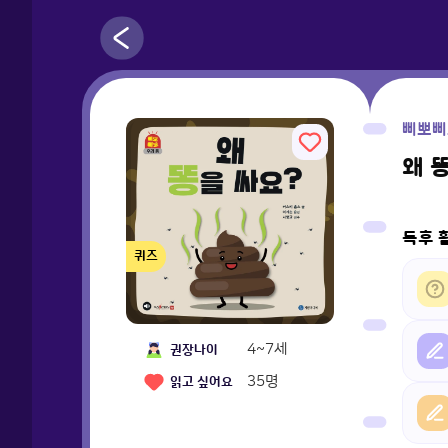
삐뽀삐
왜 
독후 
퀴즈
4~7세
권장나이
35
명
읽고 싶어요