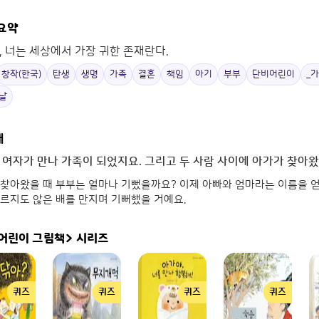
 요약
, 너는 세상에서 가장 귀한 존재란다.
창작(한국)
탄생
생명
가족
결혼
책임
아기
부부
단비어린이
_
날
개
 여자가 만나 가족이 되었지요. 그리고 두 사람 사이에 아가가 찾아왔
찾아왔을 때 부부는 얼마나 기뻤을까요? 이제 아빠와 엄마라는 이름을 얻
르지도 않은 배를 만지며 기뻐했을 거예요.
어린이 그림책>
시리즈
퀴즈
퀴즈
퀴즈
퀴즈