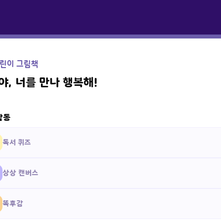
린이 그림책
야, 너를 만나 행복해!
활동
독서 퀴즈
상상 캔버스
똑후감