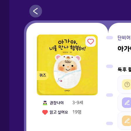
단비어
아가
독후 
퀴즈
3-9세
권장나이
19
명
읽고 싶어요