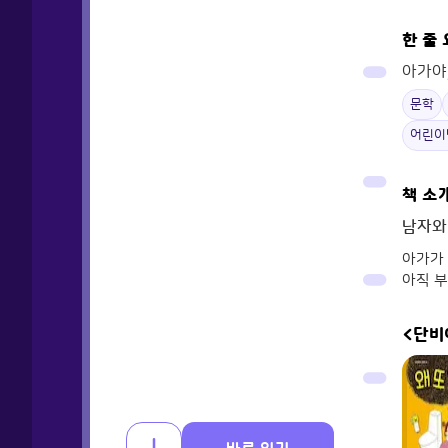
한 줄
아가야
문학
어린이
책 소
남자와
아가가 
아직 부
<단비