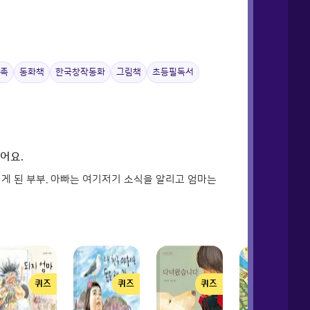
가족
동화책
한국창작동화
그림책
초등필독서
어요.
게 된 부부. 아빠는 여기저기 소식을 알리고 엄마는
퀴즈
퀴즈
퀴즈
퀴즈