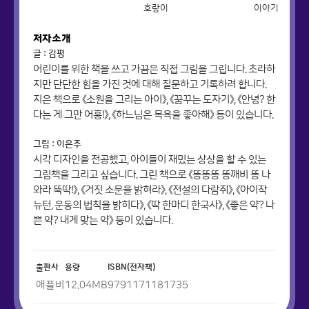
호랑이
이야기
저자소개
글 : 김평
어린이를 위한 책을 쓰고 가끔은 직접 그림을 그립니다. 초라하
지만 단단한 힘을 가진 것에 대해 질문하고 기록하려 합니다.
지은 책으로 《소원을 그리는 아이》, 《꿈꾸는 도자기》, 《안녕? 한
다는 게 그만 어흥!》, 《하느님은 목욕을 좋아해》 등이 있습니다.
그림 : 이은주
시각 디자인을 전공했고, 아이들이 재밌는 상상을 할 수 있는
그림책을 그리고 싶습니다. 그린 책으로 《똥똥똥 똥깨비 똥 나
와라 뚝딱!》, 《거짓 소문을 밝혀라》, 《전설의 다람쥐》, 《아이작
뉴턴, 운동의 법칙을 밝히다》, 《딱 한마디 한국사》, 《좋은 약? 나
쁜 약? 내게 맞는 약》 등이 있습니다.
출판사
용량
ISBN(전자책)
애플비
12.04
MB
9791171181735