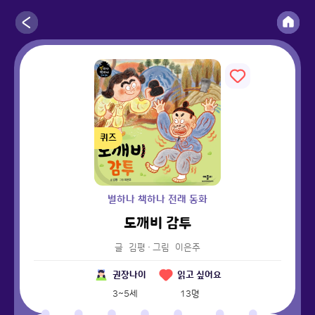
퀴즈
별하나 책하나 전래 동화
도깨비 감투
글
김평
·
그림
이은주
권장나이
읽고 싶어요
3~5세
13
명