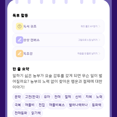
독후 활동
독서 퀴즈
퀴즈 풀고 XP 받기
상상 캔버스
그림으로 느낌 남기기
똑후감
마음을 한 줄로 남기기
한 줄 요약
일하기 싫은 농부가 요술 감투를 갖게 되면 무슨 일이 벌
어질까요? 농부의 노력 없이 찾아온 행운과 절제에 대한
이야기!
문학
고전(한국)
유아
전래
절제
신비
지혜
노력
극복
애플비
전집
애플비북스
별하나책하나
동화책
전래동화
읽기책