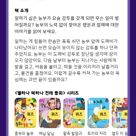
책 소개
일하기 싫은 농부가 요술 감투를 갖게 되면 무슨 일이 벌
어질까요? 농부의 노력 없이 찾아온 행운과 절제에 대한
이야기를 읽어 보세요.
일하는 게 힘들어 한숨만 푹푹 쉬던 농부 앞에 도깨비가
나타났어요! 쓰면 모습이 보이지 않는 감투를 하나 던져
주었지요. 농부는 이 도깨비 감투로 장난칠 생각에 잠이
오지 않았어요. 다음 날부터 농부는 지나가는 사람에게
발을 걸고, 싸움을 붙이고, 먹을 것을 이리저리 날름거리
고, 물건을 훔쳤어요. 이렇게 갈수록 커져 가는 농부의 욕
심에는 과연 끝이 있을까요?
<별하나 책하나 전래 동화>
시리즈
퀴즈
퀴즈
퀴즈
퀴즈
퀴즈
흥부와 놀부
해님 달님
팥죽 할멈과
토끼와 자라
열두 띠 동물