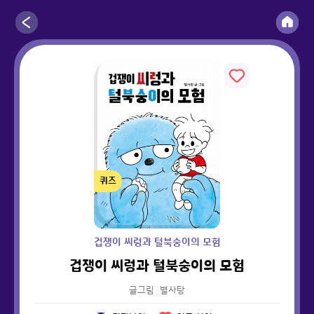
퀴즈
겁쟁이 씨렁과 털북숭이의 모험
겁쟁이 씨렁과 털북숭이의 모험
글그림
별사탕