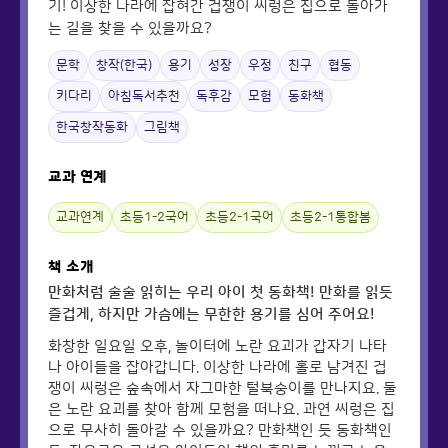
기! 이상한 나라에 잡혀간 겁쟁이 씨렁은 집으로 돌아가
는 길을 찾을 수 있을까요?
문학
창작(한국)
용기
성장
우정
친구
협동
키다리
아침독서추천
독후감
모험
동화책
한국창작동화
그림책
교과 연계
교과연계
초등1-2국어
초등2-1국어
초등2-1통합봄
책 소개
만화처럼 술술 읽히는 우리 아이 첫 동화책! 만화를 읽듯
즐겁게, 하지만 가슴에는 무한한 용기를 심어 주어요!
화창한 일요일 오후, 놀이터에 노란 요괴가 갑자기 나타
나 아이들을 잡아갑니다. 이상한 나라에 홀로 남겨진 겁
쟁이 씨렁은 숲속에서 자그마한 털북숭이를 만나지요. 둘
은 노란 요괴를 찾아 함께 모험을 떠나요. 과연 씨렁은 집
으로 무사히 돌아갈 수 있을까요? 만화책인 듯 동화책인