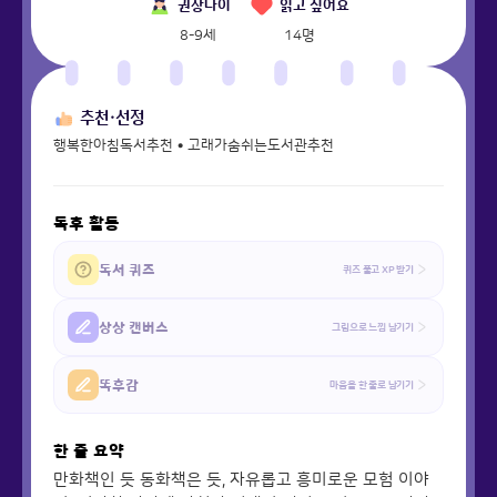
권장나이
읽고 싶어요
8-9세
14
명
추천·선정
행복한아침독서추천 • 고래가숨쉬는도서관추천
독후 활동
독서 퀴즈
퀴즈 풀고 XP 받기
상상 캔버스
그림으로 느낌 남기기
똑후감
마음을 한 줄로 남기기
한 줄 요약
만화책인 듯 동화책은 듯, 자유롭고 흥미로운 모험 이야