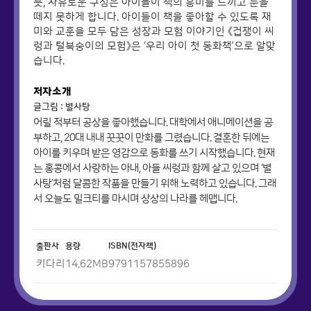
듯, 자유로운 구성은 아이들이 책의 흥미를 느끼고 눈을
떼지 못하게 합니다. 아이들이 책을 좋아할 수 있도록 재
미와 교훈을 모두 담은 성장과 모험 이야기인 《겁쟁이 씨
렁과 털북숭이의 모험》은 ‘우리 아이 첫 동화책’으로 알맞
습니다.
저자소개
글그림 : 별사탕
어릴 적부터 공상을 좋아했습니다. 대학에서 애니메이션을 공
부하고, 20대 내내 꿋꿋이 만화를 그렸습니다. 결혼한 뒤에는
아이를 키우며 받은 영감으로 동화를 쓰기 시작했습니다. 현재
는 홍콩에서 사랑하는 아내, 아들 씨렁과 함께 살고 있으며 ‘별
사탕’처럼 달콤한 작품을 만들기 위해 노력하고 있습니다. 그래
서 오늘도 밀크티를 마시며 상상의 나라를 헤맵니다.
출판사
용량
ISBN(전자책)
키다리
14.62
MB
9791157855896