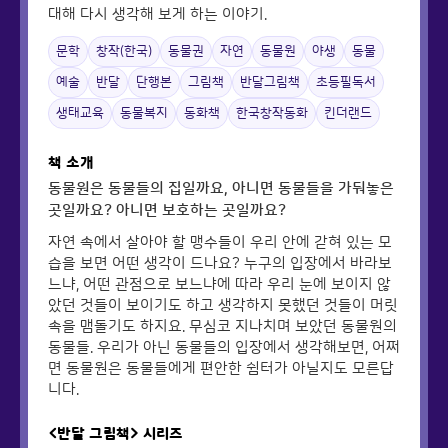
대해 다시 생각해 보게 하는 이야기.
문학
창작(한국)
동물권
자연
동물원
야생
동물
예술
반달
단행본
그림책
반달그림책
초등필독서
생태교육
동물복지
동화책
한국창작동화
킨더랜드
책 소개
동물원은 동물들의 집일까요, 아니면 동물들을 가둬놓은
곳일까요? 아니면 보호하는 곳일까요?
자연 속에서 살아야 할 맹수들이 우리 안에 갇혀 있는 모
습을 보면 어떤 생각이 드나요? 누구의 입장에서 바라보
느냐, 어떤 관점으로 보느냐에 따라 우리 눈에 보이지 않
았던 것들이 보이기도 하고 생각하지 못했던 것들이 머릿
속을 맴돌기도 하지요. 무심코 지나치며 보았던 동물원의
동물들. 우리가 아닌 동물들의 입장에서 생각해보면, 어쩌
면 동물원은 동물들에게 편안한 쉼터가 아닐지도 모른답
니다.
<반달 그림책>
시리즈