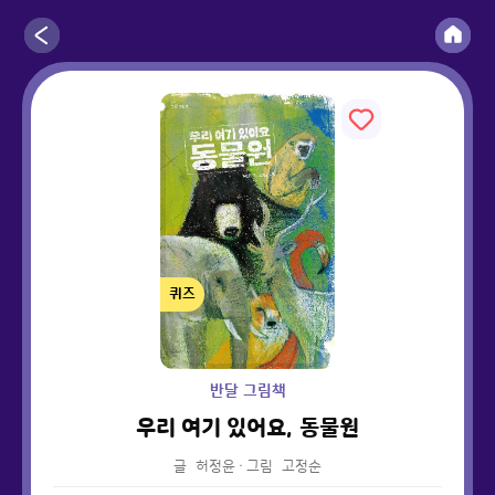
퀴즈
반달 그림책
우리 여기 있어요, 동물원
글
허정윤
·
그림
고정순