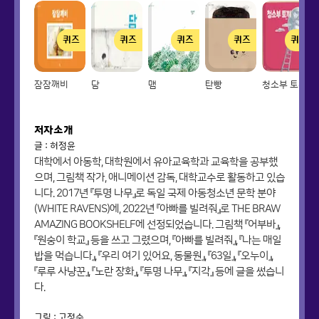
퀴즈
퀴즈
퀴즈
퀴즈
퀴즈
잠잠깨비
담
맴
탄빵
청소부 토끼
저자소개
글 : 허정윤
대학에서 아동학, 대학원에서 유아교육학과 교육학을 공부했
으며, 그림책 작가, 애니메이션 감독, 대학교수로 활동하고 있습
니다. 2017년 『투명 나무』로 독일 국제 아동청소년 문학 분야
(WHITE RAVENS)에, 2022년 『아빠를 빌려줘』로 THE BRAW
AMAZING BOOKSHELF에 선정되었습니다. 그림책 『어부바』,
『원숭이 학교』 등을 쓰고 그렸으며, 『아빠를 빌려줘』, 『나는 매일
밥을 먹습니다』, 『우리 여기 있어요, 동물원』, 『63일』, 『오누이』,
『루루 사냥꾼』, 『노란 장화』, 『투명 나무』, 『지각』 등에 글을 썼습니
다.
그림 : 고정순