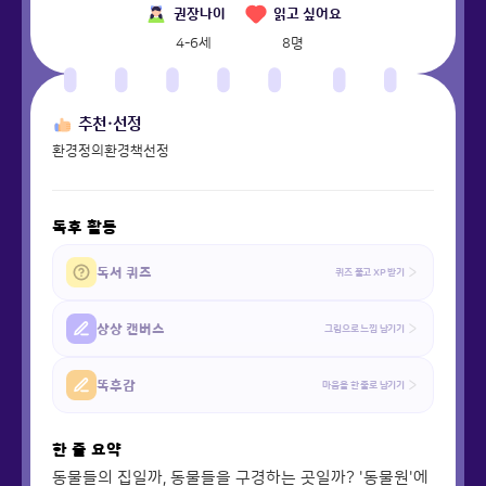
권장나이
읽고 싶어요
4-6세
8
명
추천·선정
환경정의환경책선정
독후 활동
독서 퀴즈
퀴즈 풀고 XP 받기
상상 캔버스
그림으로 느낌 남기기
똑후감
마음을 한 줄로 남기기
한 줄 요약
동물들의 집일까, 동물들을 구경하는 곳일까? '동물원'에